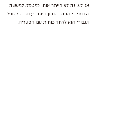
אז לא. זה לא מייתר אותי כמטפל. למעשה 
הבנתי כי הדבר הנכון ביותר עבור המטופל 
ועבורי הוא לאחד כוחות עם הפטריה. 
לראות את השימוש בה ככלי טיפולי 
שמאפשר גמישות ופתיחות מחשבתית 
המעודד ומזרז שינוי. הפטריה לא מתחרה 
בי, היא עוזרת לי לעזור למטופל. הוא הגיע 
תקוע והצליח להיחלץ בעזרת הפטריה 
ובעזרת הליווי שלי בתהליך שהוא כבר 
התחיל לבדו. 
אחרי חודשים ספורים בלבד הסתיים 
הטיפול בהצלחה. הוא חש כי אינו צריך 
אותי יותר והתקיעות התפוגגה. הוא מצא 
את הדרך שלו ושמחתי לאחל לו בהצלחה 
ולשחררו לדרך עצמאית. הרי זוהי מהות 