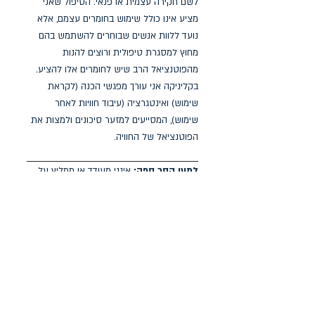
לשם חקירה עצמית או פנאי. הטיפול שאני
מציע אינו כולל שימוש בחומרים עצמם, אלא
נועד ללוות אנשים שבוחרים להשתמש בהם
מחוץ למסגרת טיפולית ורוצים להנות
מהפוטנציאל הרב שיש לחומרים אלו להציע.
בקליניקה אני עורך מפגשי הכנה (לקראת
שימוש) ואינטגרציה (עיבוד חוויות לאחר
שימוש), המסייעים למזער סיכונים ולמצות את
הפוטנציאל של החוויה.
למען הסר ספק:
אינני מעודד או ממליץ על
שימוש בחומרים משני תודעה. שימוש בחומרים
אלו אינו חוקי בישראל ומתקיים כיום אך ורק
במסגרת מחקרית המאושרת על ידי משרד
הבריאות.