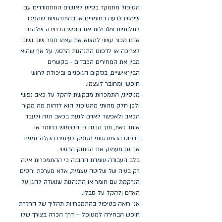
הטיפול מתמקד בסיוע לאנשים המתמודדים עם
שימוש לרעה בחומרים או בהתנהגויות שהפכו
לתלותיות ומגבילות את חופש הבחירה שלהם.
אדם מכור עשוי למצוא את עצמו חוזר שוב ושוב
לצריכה או לדפוס התנהגות הרסני, על אף שהוא
מבין את המחירים הכבדים - בקשרים
הבין־אישיים, בנזקים הגופניים וביכולת לחוש
חופשי ומחובר לעצמו.
מניסיוני, התמכרות מבקשת להקל על כאב נפשי
ולכן חלק מהותי מהטיפול הוא לזהות מה מקור
הכאב ולאפשר לאדם לגעת בכאב הזה ולעבד
אותו. זאת, תוך הבנה כי השימוש בחומר או
בדפוס ההתנהגותי מספק לעיתים הקלה זמנית
אך גם מעמיק את הניתוק הרגשי.
בלב העבודה עומדת ההבנה כי ההתמכרות אינה
רק בעיה של שליטה עצמית, אלא מערכת יחסים
הנרקמת עם חומר או התנהגות שנועדה להגן על
האדם ולהקל על סבלו.
אני רואה בטיפול בהתמכרויות תהליך של החזרת
חופש הבחירה למטופל – דרך הכרה בצורך שלו