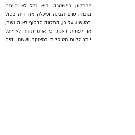
להתלונן במשטרה. היא כלל לא הייתה 
מוכנה. טרם הבינה ועיכלה מה היה פסול 
במעשיו. על כן, התלונה לבסוף לא הוגשה, 
אך לפחות דאגתי כי אותו תוקף לא יוכל 
יותר ללוות מטופלות במצוקה וששמו יהיה 
מוכר למשטרה. 
ובכן, ניצול מיני הוא כוחני והרסני בממדים 
שקשה לתפוש. אין בו שום דבר חד פעמי. 
באותה תקופה כעסתי בלי אבחנה על המין 
הגברי. על מה שהוא מסוגל לייצג. ועל כך 
שאני חלק ממנו. ברוח מחאת 
#MeToo
 אני 
מקווה שעוד נשים אמיצות יחשפו את אלו 
שהרסו להן את חייהן, כדי שיענשו על 
פגיעתם הקשה. 